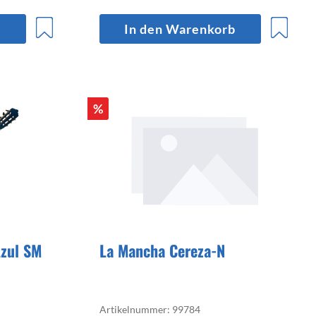
b
In den Warenkorb
%
Azul SM
La Mancha Cereza-N
Artikelnummer: 99784