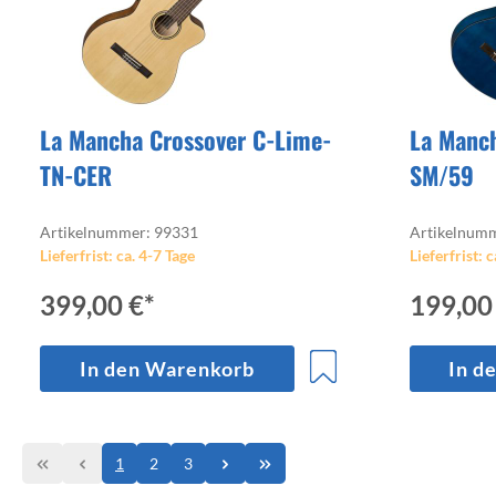
La Mancha Crossover C-Lime-
La Manch
TN-CER
SM/59
Artikelnummer: 99331
Artikelnum
Lieferfrist: ca. 4-7 Tage
Lieferfrist: c
399,00 €*
199,00
In den Warenkorb
In d
1
2
3