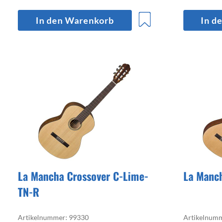
In den Warenkorb
In d
La Mancha Crossover C-Lime-
La Manch
TN-R
Artikelnummer: 99330
Artikelnum