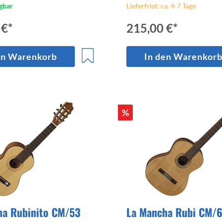
gbar
Lieferfrist: ca. 4-7 Tage
 €*
215,00 €*
en Warenkorb
In den Warenkor
%
ha Rubinito CM/53
La Mancha Rubi CM/