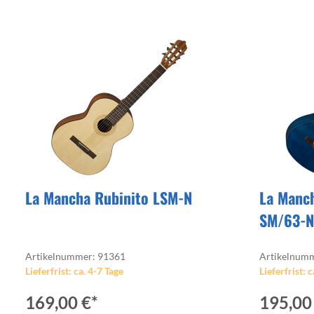
Monitorcontroller
Zubehör
Peripherie
Streichinstrumente
Ritua
Zupfinstrumente
Zubehör
Cases & Gig Bags
Stative & Ständer
Zubehör
Cases & Gig Bags
Erweiterungen
anderes Studio Zubehör
La Mancha Rubinito LSM-N
La Manch
SM/63-N
Artikelnummer: 91361
Artikelnum
Lieferfrist: ca. 4-7 Tage
Lieferfrist: c
169,00 €*
195,00