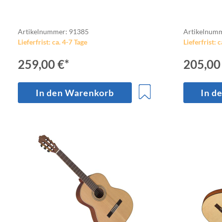
Artikelnummer: 91385
Artikelnum
Lieferfrist: ca. 4-7 Tage
Lieferfrist: c
259,00 €*
205,00
In den Warenkorb
In d