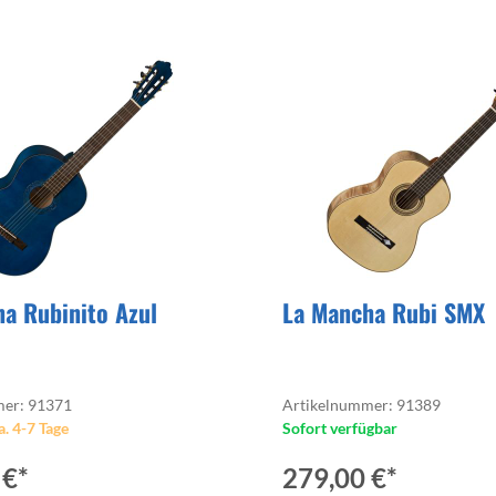
 für Kopfhörer
In-Ear Hörer
l Drums
a Rubinito Azul
La Mancha Rubi SMX
mer: 91371
Artikelnummer: 91389
a. 4-7 Tage
Sofort verfügbar
 €*
279,00 €*