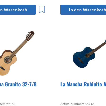
en Warenkorb
In den Warenkor
a Granito 32-7/8
La Mancha Rubinito 
mer: 99163
Artikelnummer: 86713