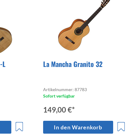
trumente
-L
La Mancha Granito 32
Artikelnummer: 87783
Sofort verfügbar
149,00 €*
b
In den Warenkorb