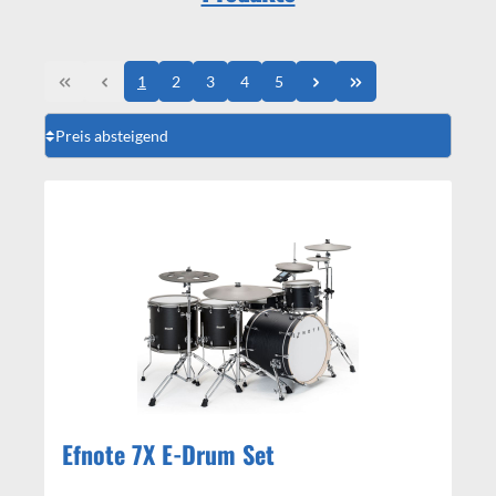
1
2
3
4
5
Efnote 7X E-Drum Set