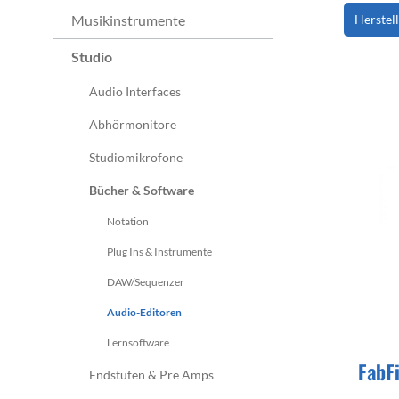
Monitorcontroller
Zubehör
Peripherie
Streichinstrumente
Ritua
Musikinstrumente
Herstel
Zupfinstrumente
Studio
Zubehör
Cases & Gig Bags
Stative & Ständer
Audio Interfaces
Zubehör
Cases & Gig Bags
Abhörmonitore
Erweiterungen
Studiomikrofone
anderes Studio Zubehör
Bücher & Software
Notation
Plug Ins & Instrumente
DAW/Sequenzer
Audio-Editoren
Lernsoftware
FabFi
Endstufen & Pre Amps