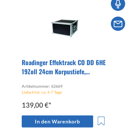
Roadinger Effektrack CO DD 6HE
19Zoll 24cm Korpustiefe,
Deckel/Deckel, 2x Klappgriff 4x
Artikelnummer: 62669
Kofferverschluß
Lieferfrist: ca. 4-7 Tage
139,00 €*
In den Warenkorb