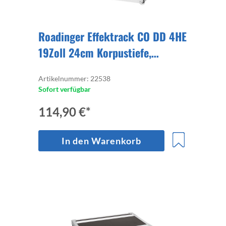
Roadinger Effektrack CO DD 4HE
19Zoll 24cm Korpustiefe,
Deckel/Deckel, Koffergriff auf
Artikelnummer: 22538
einem Deckel
Sofort verfügbar
114,90 €*
In den Warenkorb