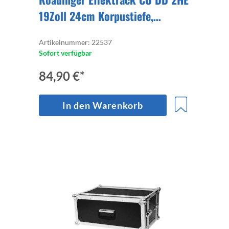
19Zoll 24cm Korpustiefe,
Deckel/Deckel, Koffergriff auf
Artikelnummer: 22537
einem Deckel
Sofort verfügbar
84,90 €*
In den Warenkorb