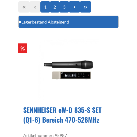
1
2
3
%
SENNHEISER eW-D 835-S SET
(Q1-6) Bereich 470-526MHz
Artikelnummer: 95987