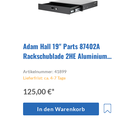
Adam Hall 19" Parts 87402A
Rackschublade 2HE Aluminium
mit Schloß, Vollauszug,
Artikelnummer: 41899
Schnelltrennung
Lieferfrist: ca. 4-7 Tage
125,00 €*
In den Warenkorb