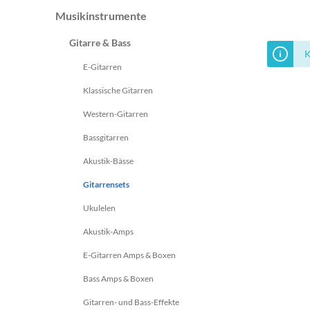
Monitorcontroller
Zubehör
Peripherie
Streichinstrumente
Ritua
Musikinstrumente
Zupfinstrumente
Gitarre & Bass
Zubehör
Cases & Gig Bags
K
E-Gitarren
Stative & Ständer
Zubehör
Klassische Gitarren
Cases & Gig Bags
Erweiterungen
Western-Gitarren
anderes Studio Zubehör
Bassgitarren
Akustik-Bässe
Gitarrensets
Ukulelen
Akustik-Amps
E-Gitarren Amps & Boxen
Bass Amps & Boxen
Gitarren- und Bass-Effekte