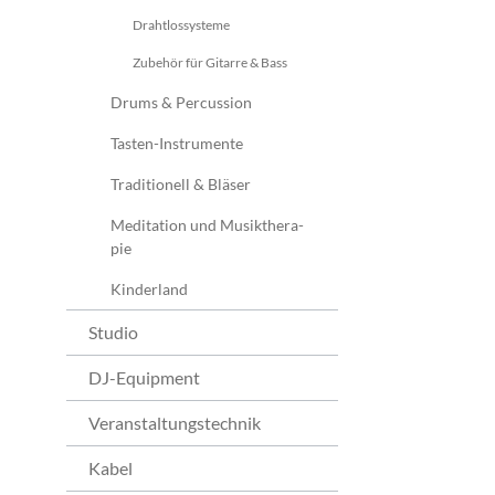
Drahtlossysteme
Zubehör für Gitarre & Bass
Drums & Percussion
Tasten-Instrumente
Traditionell & Bläser
Me­di­ta­ti­on und Mu­sik­the­ra­
pie
Kinderland
Studio
DJ-Equipment
Veranstaltungstechnik
Kabel