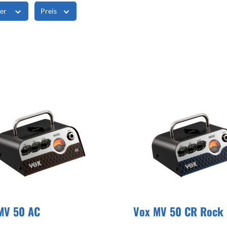
 für Kopfhörer
In-Ear Hörer
ler
Preis
gabeln
y Chimes
l Drums
MV 50 AC
Vox MV 50 CR Rock