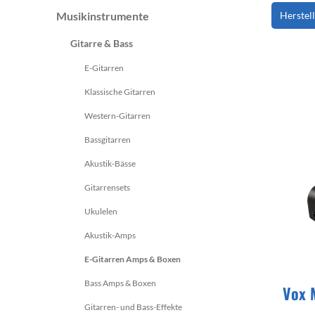
Monitorcontroller
Zubehör
Peripherie
Musikinstrumente
Herstel
Melodicas
Stimm
andere Blasinstumente
Energ
Gitarre & Bass
Zubehör
Streichinstrumente
Ritua
E-Gitarren
Stative & Ständer
Zupfinstrumente
Klassische Gitarren
Cases & Gig Bags
Cases & Gig Bags
Erweiterungen
Western-Gitarren
Zubehör
anderes Studio Zubehör
Bassgitarren
Akustik-Bässe
Gitarrensets
Ukulelen
Akustik-Amps
E-Gitarren Amps & Boxen
Bass Amps & Boxen
Vox 
Gitarren- und Bass-Effekte