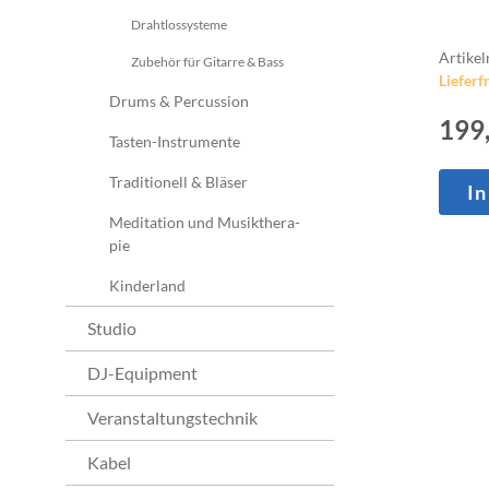
Drahtlossysteme
Artike
Zubehör für Gitarre & Bass
Lieferfr
Drums & Percussion
199
Tasten-Instrumente
Traditionell & Bläser
In
Me­di­ta­ti­on und Mu­sik­the­ra­
pie
Kinderland
Studio
DJ-Equipment
Veranstaltungstechnik
Kabel