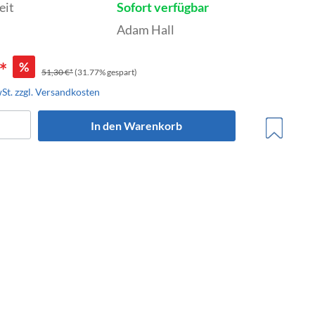
eit
Sofort verfügbar
Adam Hall
*
%
51,30 €*
(31.77% gespart)
wSt. zzgl. Versandkosten
trumente
In den Warenkorb