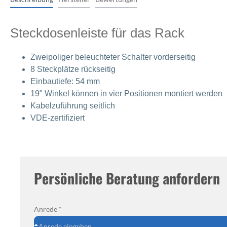
Monitorcontroller
Zubehör
Peripherie
Streichinstrumente
Ritua
Zupfinstrumente
Steckdosenleiste für das Rack
Zubehör
Cases & Gig Bags
Stative & Ständer
Zubehör
Zweipoliger beleuchteter Schalter vorderseitig
Cases & Gig Bags
8 Steckplätze rückseitig
Einbautiefe: 54 mm
Erweiterungen
19" Winkel können in vier Positionen montiert werden
anderes Studio Zubehör
Kabelzuführung seitlich
VDE-zertifiziert
Persönliche Beratung anfordern
Anrede *