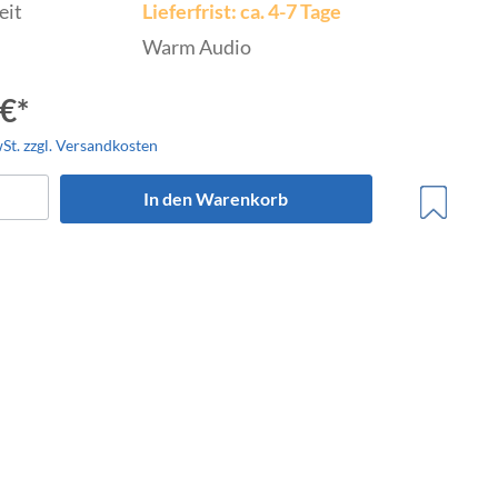
eit
Lieferfrist: ca. 4-7 Tage
Warm Audio
€*
wSt. zzgl. Versandkosten
trumente
In den Warenkorb