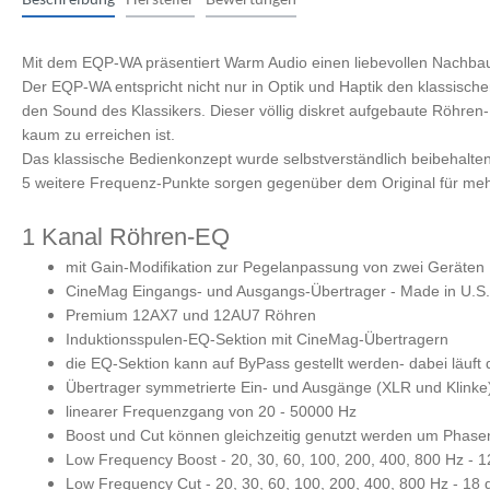
Monitorcontroller
Zubehör
Peripherie
Streichinstrumente
Ritua
Zupfinstrumente
Mit dem EQP-WA präsentiert Warm Audio einen liebevollen Nachba
Zubehör
Cases & Gig Bags
Der EQP-WA entspricht nicht nur in Optik und Haptik den klassis
Stative & Ständer
den Sound des Klassikers. Dieser völlig diskret aufgebaute Röhre
Zubehör
kaum zu erreichen ist.
Cases & Gig Bags
Das klassische Bedienkonzept wurde selbstverständlich beibehalte
Erweiterungen
5 weitere Frequenz-Punkte sorgen gegenüber dem Original für mehr
anderes Studio Zubehör
1 Kanal Röhren-EQ
mit Gain-Modifikation zur Pegelanpassung von zwei Geräten
CineMag Eingangs- und Ausgangs-Übertrager - Made in U.S.
Premium 12AX7 und 12AU7 Röhren
Induktionsspulen-EQ-Sektion mit CineMag-Übertragern
die EQ-Sektion kann auf ByPass gestellt werden- dabei läuf
Übertrager symmetrierte Ein- und Ausgänge (XLR und Klinke
linearer Frequenzgang von 20 - 50000 Hz
Boost und Cut können gleichzeitig genutzt werden um Phase
Low Frequency Boost - 20, 30, 60, 100, 200, 400, 800 Hz - 1
Low Frequency Cut - 20, 30, 60, 100, 200, 400, 800 Hz - 18 