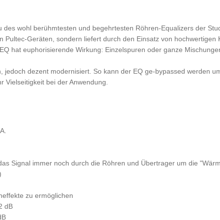
 für Kopfhörer
In-Ear Hörer
l Drums
u des wohl berühmtesten und begehrtesten Röhren-Equalizers der Stu
chen Pultec-Geräten, sondern liefert durch den Einsatz von hochwert
n-EQ hat euphorisierende Wirkung: Einzelspuren oder ganze Mischungen
n, jedoch dezent modernisiert. So kann der EQ ge-bypassed werden um
 Vielseitigkeit bei der Anwendung.
A.
t das Signal immer noch durch die Röhren und Übertrager um die "Wär
)
neffekte zu ermöglichen
2 dB
dB