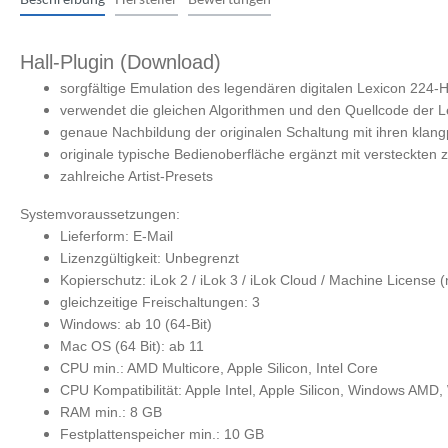
Monitorcontroller
Zubehör
Peripherie
Streichinstrumente
Ritua
Zupfinstrumente
Hall-Plugin (Download)
Zubehör
Cases & Gig Bags
sorgfältige Emulation des legendären digitalen Lexicon 224
Stative & Ständer
Zubehör
verwendet die gleichen Algorithmen und den Quellcode der 
Cases & Gig Bags
genaue Nachbildung der originalen Schaltung mit ihren kla
originale typische Bedienoberfläche ergänzt mit versteckten
Erweiterungen
zahlreiche Artist-Presets
anderes Studio Zubehör
Systemvoraussetzungen:
Lieferform: E-Mail
Lizenzgültigkeit: Unbegrenzt
Kopierschutz: iLok 2 / iLok 3 / iLok Cloud / Machine License 
gleichzeitige Freischaltungen: 3
Windows: ab 10 (64-Bit)
Mac OS (64 Bit): ab 11
CPU min.: AMD Multicore, Apple Silicon, Intel Core
CPU Kompatibilität: Apple Intel, Apple Silicon, Windows AMD,
RAM min.: 8 GB
Festplattenspeicher min.: 10 GB