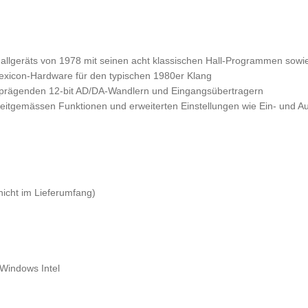
 für Kopfhörer
In-Ear Hörer
l Drums
-Hallgeräts von 1978 mit seinen acht klassischen Hall-Programmen so
Lexicon-Hardware für den typischen 1980er Klang
ngprägenden 12-bit AD/DA-Wandlern und Eingangsübertragern
 zeitgemässen Funktionen und erweiterten Einstellungen wie Ein- und Au
(nicht im Lieferumfang)
 Windows Intel