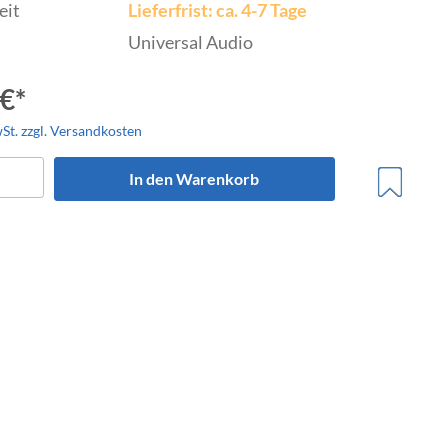
eit
Lieferfrist: ca. 4-7 Tage
Universal Audio
€*
wSt. zzgl. Versandkosten
trumente
In den Warenkorb