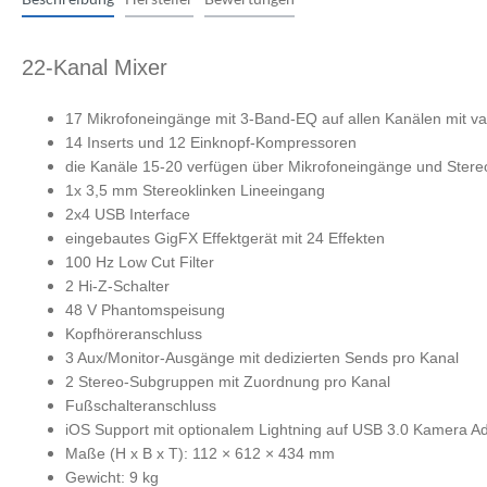
Monitorcontroller
Zubehör
Peripherie
Streichinstrumente
Ritua
Zupfinstrumente
22-Kanal Mixer
Zubehör
Cases & Gig Bags
Stative & Ständer
Zubehör
17 Mikrofoneingänge mit 3-Band-EQ auf allen Kanälen mit va
14 Inserts und 12 Einknopf-Kompressoren
Cases & Gig Bags
die Kanäle 15-20 verfügen über Mikrofoneingänge und Stere
Erweiterungen
1x 3,5 mm Stereoklinken Lineeingang
anderes Studio Zubehör
2x4 USB Interface
eingebautes GigFX Effektgerät mit 24 Effekten
100 Hz Low Cut Filter
2 Hi-Z-Schalter
48 V Phantomspeisung
Kopfhöreranschluss
3 Aux/Monitor-Ausgänge mit dedizierten Sends pro Kanal
2 Stereo-Subgruppen mit Zuordnung pro Kanal
Fußschalteranschluss
iOS Support mit optionalem Lightning auf USB 3.0 Kamera Ad
Maße (H x B x T): 112 × 612 × 434 mm
Gewicht: 9 kg