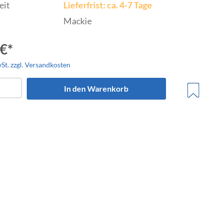
eit
Lieferfrist: ca. 4-7 Tage
Mackie
€*
wSt. zzgl. Versandkosten
trumente
In den Warenkorb