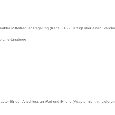
 für Kopfhörer
In-Ear Hörer
l Drums
riabler Mittelfrequenzregelung (Kanal 21/22 verfügt über einen Stand
o-Line-Eingänge
apter für den Anschluss an iPad und iPhone (Adapter nicht im Lieferu