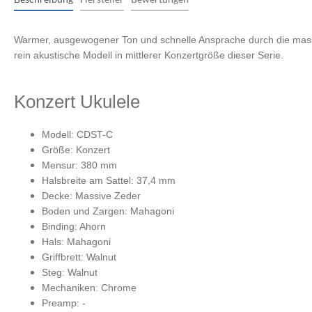
Monitorcontroller
Zubehör
Peripherie
Streichinstrumente
Ritua
Zupfinstrumente
Warmer, ausgewogener Ton und schnelle Ansprache durch die massi
Zubehör
Cases & Gig Bags
rein akustische Modell in mittlerer Konzertgröße dieser Serie.
Stative & Ständer
Zubehör
Cases & Gig Bags
Konzert Ukulele
Erweiterungen
Modell: CDST-C
anderes Studio Zubehör
Größe: Konzert
Mensur: 380 mm
Halsbreite am Sattel: 37,4 mm
Decke: Massive Zeder
Boden und Zargen: Mahagoni
Binding: Ahorn
Hals: Mahagoni
Griffbrett: Walnut
Steg: Walnut
Mechaniken: Chrome
Preamp: -