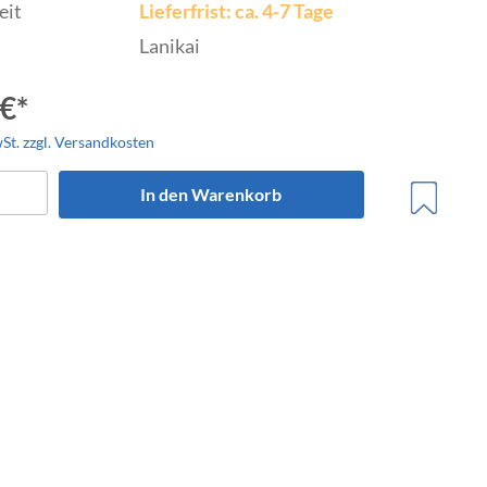
eit
Lieferfrist: ca. 4-7 Tage
Lanikai
€*
wSt. zzgl. Versandkosten
trumente
In den Warenkorb