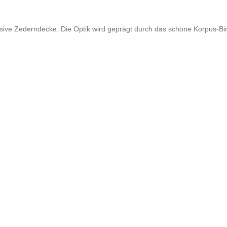
 für Kopfhörer
In-Ear Hörer
l Drums
ve Zederndecke. Die Optik wird geprägt durch das schöne Korpus-Bind